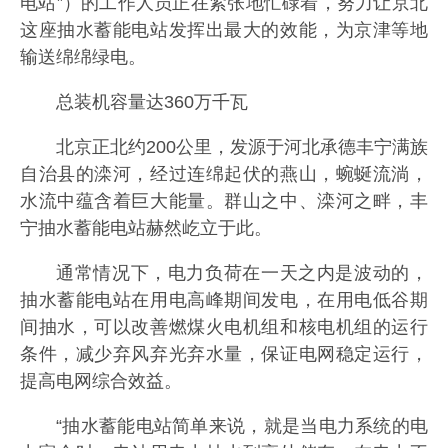
电站”）的工作人员正在紧张地忙碌着，努力让京北
这座抽水蓄能电站发挥出最大的效能，为京津等地
输送绵绵绿电。
总装机容量达360万千瓦
北京正北约200公里，发源于河北承德丰宁满族
自治县的滦河，经过连绵起伏的燕山，蜿蜒流淌，
水流中蕴含着巨大能量。群山之中、滦河之畔，丰
宁抽水蓄能电站赫然屹立于此。
通常情况下，电力负荷在一天之内是波动的，
抽水蓄能电站在用电高峰期间发电，在用电低谷期
间抽水，可以改善燃煤火电机组和核电机组的运行
条件，减少弃风弃光弃水量，保证电网稳定运行，
提高电网综合效益。
“抽水蓄能电站简单来说，就是当电力系统的电