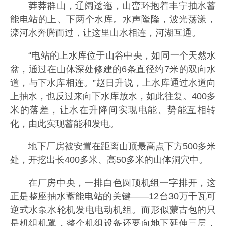
莽莽群山，辽阔逶迤，山峦环抱着丰宁抽水蓄
能电站的上、下两个水库。水声隆隆，波光荡漾，
滦河水奔腾而过，让这里山水相连，河湖互通。
“电站的上水库位于山谷中央，如同一个天然水
盆，通过在山体深处修建的6条直径约7米的双向水
道，与下水库相连。”赵日升说，上水库通过水道向
上抽水，也反过来向下水库放水，如此往复。400多
米的落差，让水在升降间实现电能、势能互相转
化，由此实现蓄能和发电。
地下厂房被安置在距离山顶最高点下方500多米
处，开挖出长400多米、高50多米的山体洞穴中。
在厂房中央，一排白色圆顶机组一字排开，这
正是整座抽水蓄能电站的关键——12台30万千瓦可
逆式水泵水轮机发电电动机组。而形似蒙古包的只
是机组机罩，整个机组设备还要向地下延伸三层，